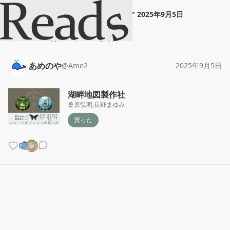
あめのや
"
湖畔地図製作社
"
2025年9月5日
ホーム
あめのや
投稿
あめのや
@
Ame2
2025年9月5日
湖畔地図製作社
桑原弘明
,
長野まゆみ
買った