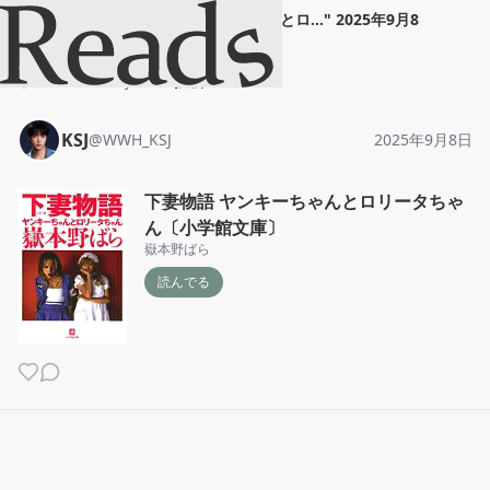
KSJ
"
下妻物語 ヤンキーちゃんとロ...
"
2025年9月8
日
ホーム
KSJ
投稿
KSJ
@
WWH_KSJ
2025年9月8日
下妻物語 ヤンキーちゃんとロリータちゃ
ん〔小学館文庫〕
嶽本野ばら
読んでる