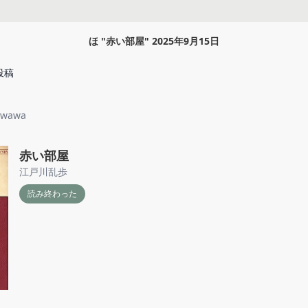
ほ
"
赤い部屋
"
2025年9月15日
投稿
owawa
赤い部屋
江戸川乱歩
読み終わった