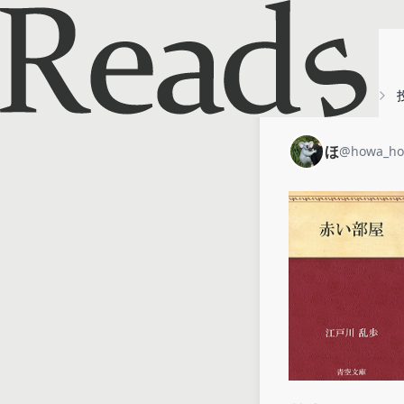
ホーム
ほ
ほ
@
howa_h