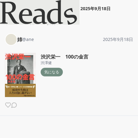
姉
"
渋沢栄一 100の金言
"
2025年9月18日
ホーム
姉
投稿
姉
@
ane
2025年9月18日
渋沢栄一 100の金言
渋澤健
気になる