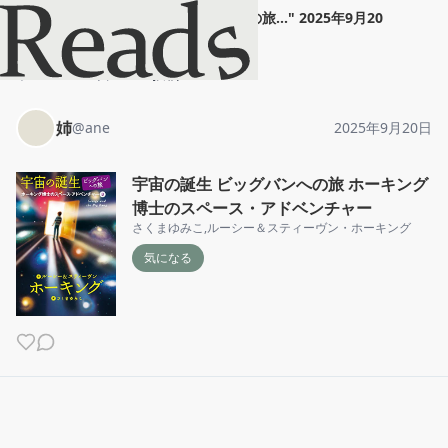
姉
"
宇宙の誕生 ビッグバンへの旅...
"
2025年9月20
日
ホーム
姉
投稿
姉
@
ane
2025年9月20日
宇宙の誕生 ビッグバンへの旅 ホーキング
博士のスペース・アドベンチャー
さくまゆみこ
,
ルーシー＆スティーヴン・ホーキング
気になる