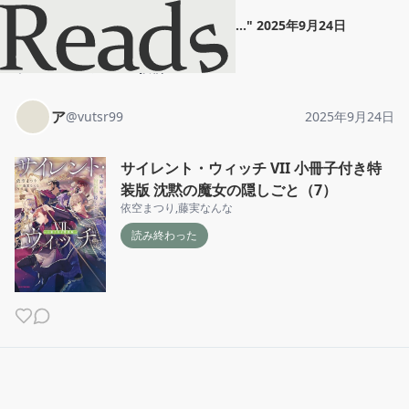
ア
"
サイレント・ウィッチ VII...
"
2025年9月24日
ホーム
ア
投稿
ア
@
vutsr99
2025年9月24日
サイレント・ウィッチ VII 小冊子付き特
装版 沈黙の魔女の隠しごと（7）
依空まつり
,
藤実なんな
読み終わった