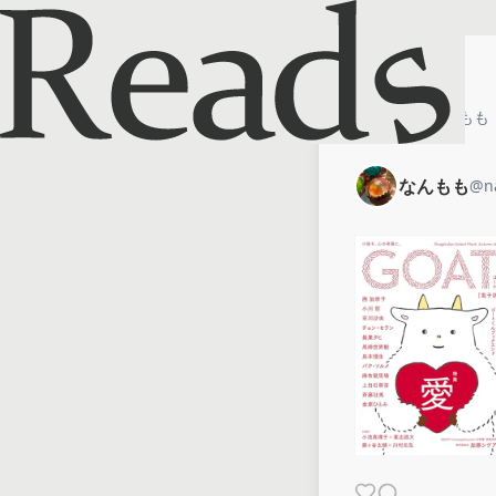
ホーム
なんもも
なんもも
@
n