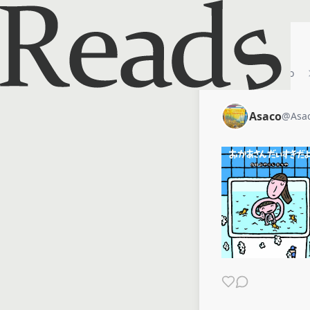
ホーム
Asaco
Asaco
@
Asa