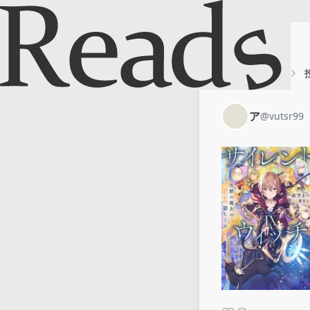
ホーム
ア
ア
@
vutsr99