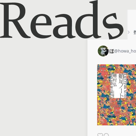
ホーム
ほ
ほ
@
howa_h