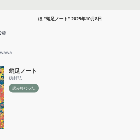
ほ
"
蛸足ノート
"
2025年10月8日
投稿
owawa
蛸足ノート
穂村弘
読み終わった