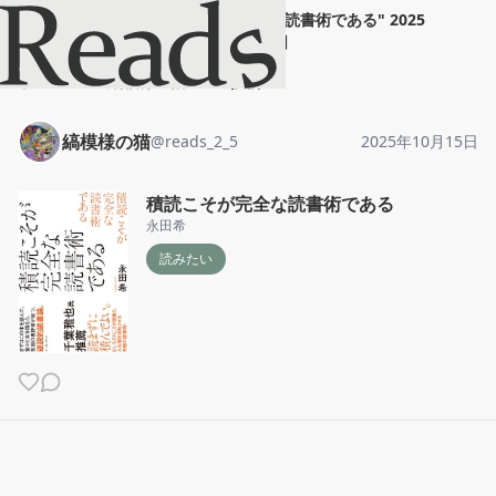
縞模様の猫
"
積読こそが完全な読書術である
"
2025
年10月15日
ホーム
縞模様の猫
投稿
縞模様の猫
@
reads_2_5
2025年10月15日
積読こそが完全な読書術である
永田希
読みたい