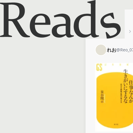
ホーム
れお
れお
@
Reo_0