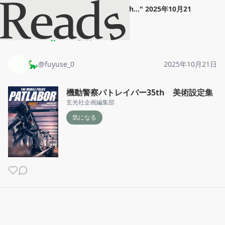
🦕
"
機動警察パトレイバー35th...
"
2025年10月21
日
ホーム
🦕
投稿
🦕
@
fuyuse_0
2025年10月21日
機動警察パトレイバー35th 美術設定集
玄光社企画編集部
気になる