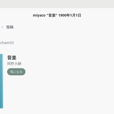
miyaco
"
音楽
"
1900年1月1日
投稿
pcham33
音楽
岡野大嗣
気になる