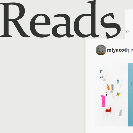
ホーム
miyaco
miyaco
@
p