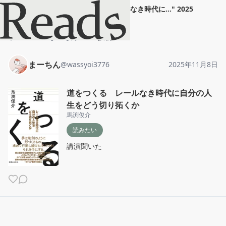
まーちん
"
道をつくる レールなき時代に...
"
2025
年11月8日
ホーム
まーちん
投稿
まーちん
@
wassyoi3776
2025年11月8日
道をつくる レールなき時代に自分の人
生をどう切り拓くか
馬渕俊介
読みたい
講演聞いた