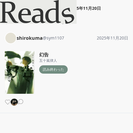
shirokuma
"
幻告
"
2025年11月20日
ホーム
shirokuma
投稿
shirokuma
@
sym1107
2025年11月20日
幻告
五十嵐律人
読み終わった