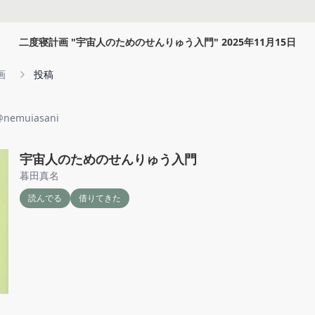
二度寝計画
"
宇宙人のためのせんりゅう入門
"
2025年11月15日
画
投稿
@
nemuiasani
宇宙人のためのせんりゅう入門
暮田真名
読んでる
借りてきた