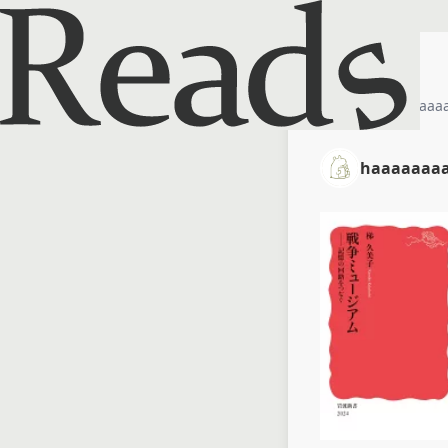
ホーム
haaaaaa
haaaaaaa