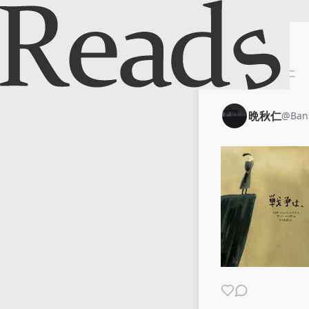
ホーム
晩秋仁
晩秋仁
@
Ban