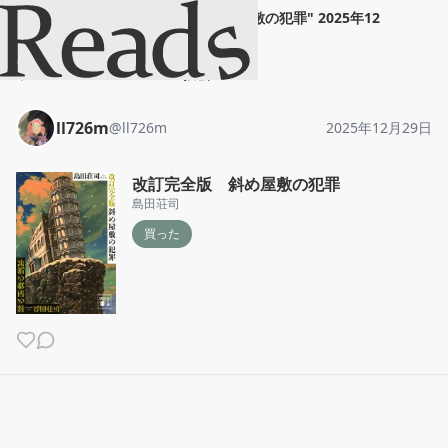
ll726m
"
改訂完全版 斜め屋敷の犯罪
"
2025年12
月29日
ホーム
ll726m
投稿
ll726m
@
ll726m
2025年12月29日
改訂完全版 斜め屋敷の犯罪
島田荘司
買った