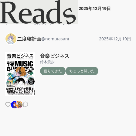
二度寝計画
"
音楽ビジネス
"
2025年12月19日
ホーム
二度寝計画
投稿
二度寝計画
@
nemuiasani
2025年12月19日
音楽ビジネス
鈴木貴歩
借りてきた
ちょっと開いた