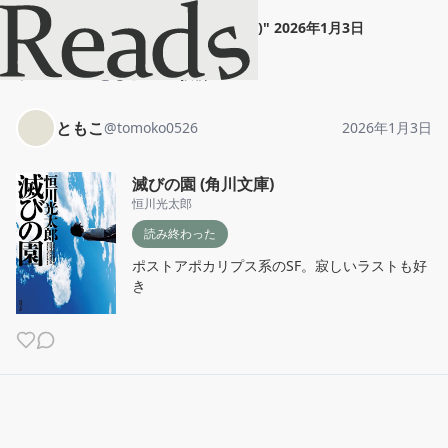
ともこ
"
滅びの園 (角川文庫)
"
2026年1月3日
ホーム
ともこ
投稿
ともこ
@
tomoko0526
2026年1月3日
滅びの園 (角川文庫)
恒川光太郎
読み終わった
ポストアポカリプス系のSF。寂しいラストも好
き