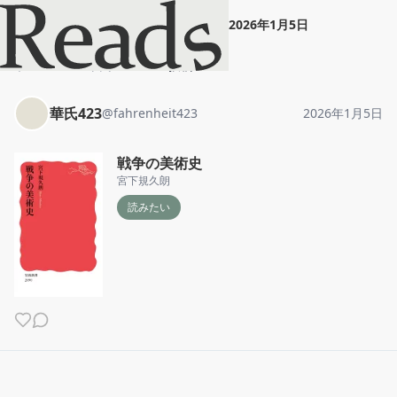
華氏423
"
戦争の美術史
"
2026年1月5日
ホーム
華氏423
投稿
華氏423
@
fahrenheit423
2026年1月5日
戦争の美術史
宮下規久朗
読みたい