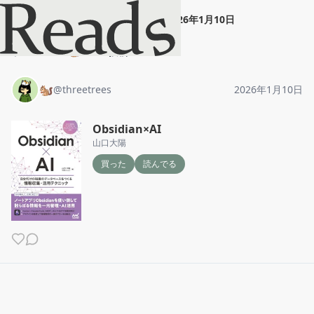
🐿️
"
Obsidian×AI
"
2026年1月10日
ホーム
🐿️
投稿
🐿️
@
threetrees
2026年1月10日
Obsidian×AI
山口大陽
買った
読んでる