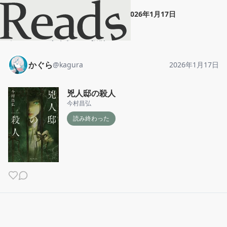
かぐら
"
兇人邸の殺人
"
2026年1月17日
ホーム
かぐら
投稿
かぐら
@
kagura
2026年1月17日
兇人邸の殺人
今村昌弘
読み終わった