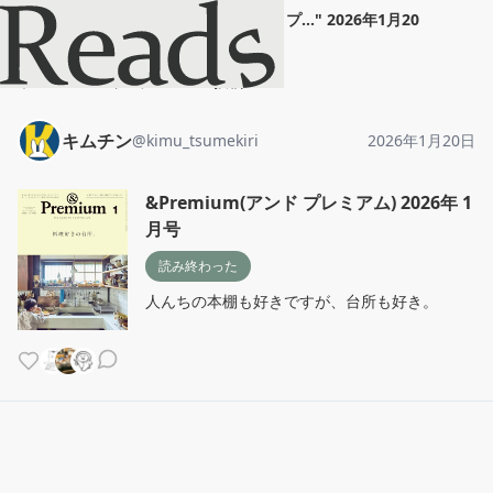
キムチン
"
&Premium(アンド プ...
"
2026年1月20
日
ホーム
キムチン
投稿
キムチン
@
kimu_tsumekiri
2026年1月20日
&Premium(アンド プレミアム) 2026年 1
月号
読み終わった
人んちの本棚も好きですが、台所も好き。