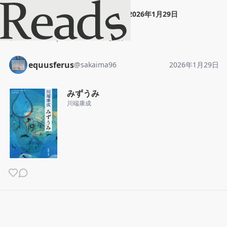
equusferus
"
みずうみ
"
2026年1月29日
ホーム
equusferus
投稿
equusferus
@
sakaima96
2026年1月29日
みずうみ
川端康成