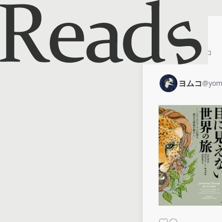
ホーム
ヨムコ
ヨムコ
@
yom