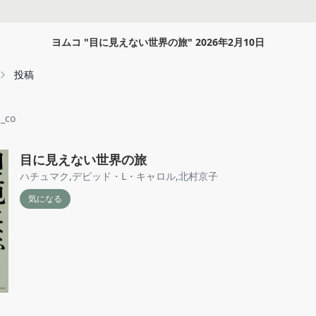
ヨムコ
"
目に見えない世界の旅
"
2026年2月10日
投稿
_co
目に見えない世界の旅
ハチュマク
,
デビッド・L・キャロル
,
北村京子
気になる