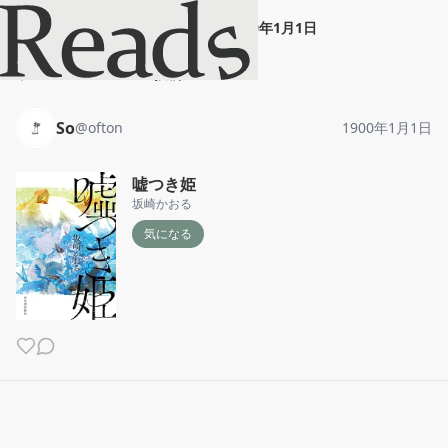
So
"
嘘つき姫
"
1900年1月1日
ホーム
So
投稿
So
@
ofton
1900年1月1日
嘘つき姫
坂崎かおる
気になる