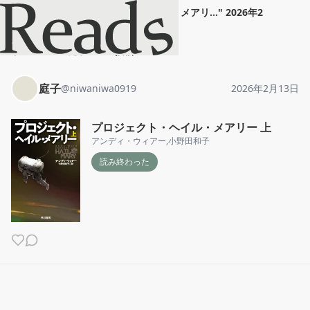
庭子
"
プロジェクト・ヘイル・メアリ...
"
2026年2
月13日
ホーム
庭子
投稿
庭子
@
niwaniwa0919
2026年2月13日
プロジェクト・ヘイル・メアリー 上
アンディ・ウィアー
,
小野田和子
読み終わった