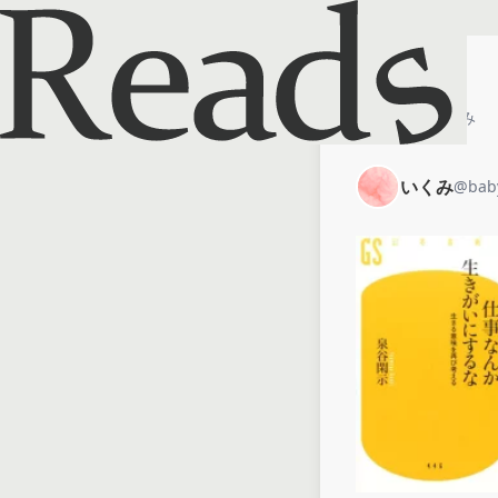
ホーム
いくみ
いくみ
@
bab