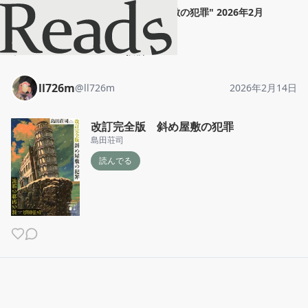
ll726m
"
改訂完全版 斜め屋敷の犯罪
"
2026年2月
14日
ホーム
ll726m
投稿
ll726m
@
ll726m
2026年2月14日
改訂完全版 斜め屋敷の犯罪
島田荘司
読んでる