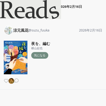
涼元風花
"
夜を、編む
"
2026年2月16日
ホーム
涼元風花
投稿
涼元風花
@
suzu_fuuka
2026年2月16日
夜を、編む
横山起也
気になる