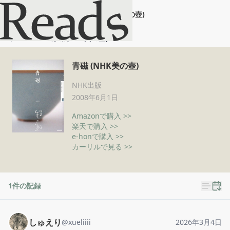
青磁 (NHK美の壺)
ホーム
青磁 (NHK美の壺)
青磁 (NHK美の壺)
NHK出版
2008年6月1日
Amazonで購入 >>
楽天で購入 >>
e-honで購入 >>
カーリルで見る >>
1
件の記録
しゅえり
@
xueliiii
2026年3月4日