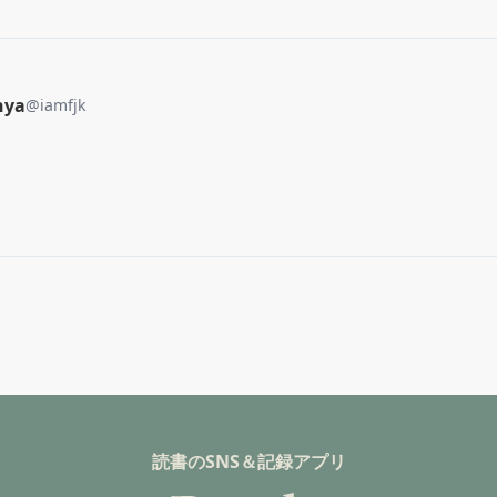
nya
@
iamfjk
読書のSNS＆記録アプリ