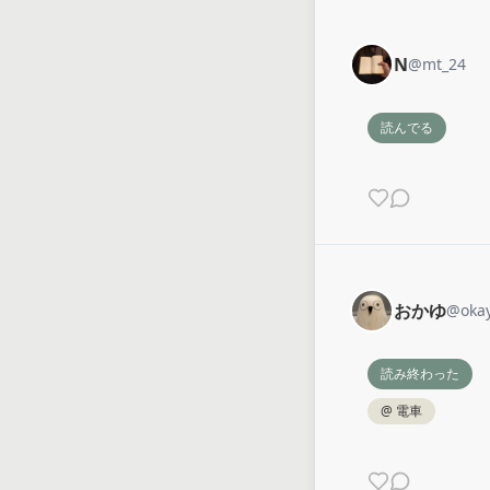
N
@
mt_24
読んでる
おかゆ
@
oka
読み終わった
@
電車