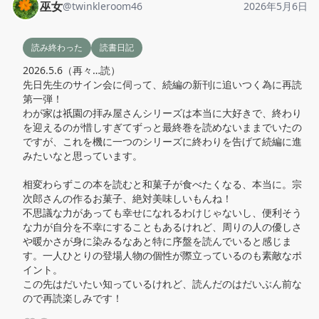
巫女
@
twinkleroom46
2026年5月6日
読み終わった
読書日記
2026.5.6（再々…読）

先日先生のサイン会に伺って、続編の新刊に追いつく為に再読
第一弾！

わが家は祇園の拝み屋さんシリーズは本当に大好きで、終わり
を迎えるのが惜しすぎてずっと最終巻を読めないままでいたの
ですが、これを機に一つのシリーズに終わりを告げて続編に進
みたいなと思っています。

相変わらずこの本を読むと和菓子が食べたくなる、本当に。宗
次郎さんの作るお菓子、絶対美味しいもんね！

不思議な力があっても幸せになれるわけじゃないし、便利そう
な力が自分を不幸にすることもあるけれど、周りの人の優しさ
や暖かさが身に染みるなあと特に序盤を読んでいると感じま
す。一人ひとりの登場人物の個性が際立っているのも素敵なポ
イント。

この先はだいたい知っているけれど、読んだのはだいぶん前な
ので再読楽しみです！