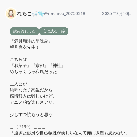
なちこ🛁🫧
@
nachico_20250318
2025年2月10日
読み終わった
心に残る一節
『満月珈琲の星詠み』

望月麻衣先生！！！

こちらは

『和菓子』『京都』『神社』

めちゃくちゃ和風だった

主人公が

純粋な女子高生だから

感情移入は難しいけど、

アニメ的な楽しさアリ。

少しずつ読もうと思う

＿（P.199）＿＿＿

「過ぎた献身や自己犠牲が美しいなんて俺は微塵も思わない。