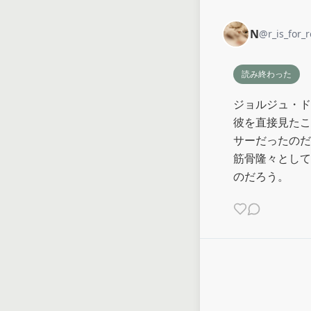
N
@
r_is_for_
読み終わった
ジョルジュ・ド
彼を直接見たこ
サーだったのだ
筋骨隆々として
のだろう。