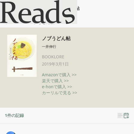
ノブうどん帖
ホーム
ノブうどん帖
ノブうどん帖
一井伸行
BOOKLORE
2019年3月1日
Amazonで購入 >>
楽天で購入 >>
e-honで購入 >>
カーリルで見る >>
1
件の記録