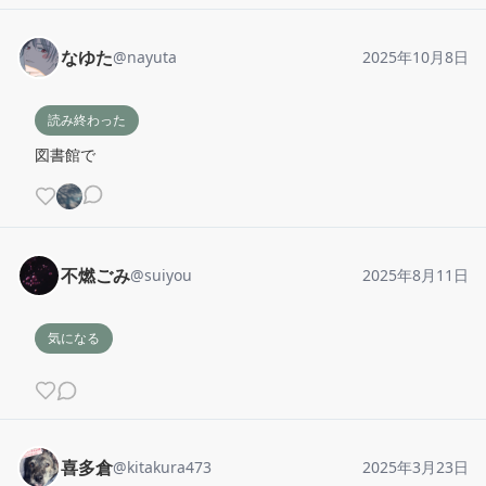
なゆた
@
nayuta
2025年10月8日
読み終わった
図書館で
不燃ごみ
@
suiyou
2025年8月11日
気になる
喜多倉
@
kitakura473
2025年3月23日