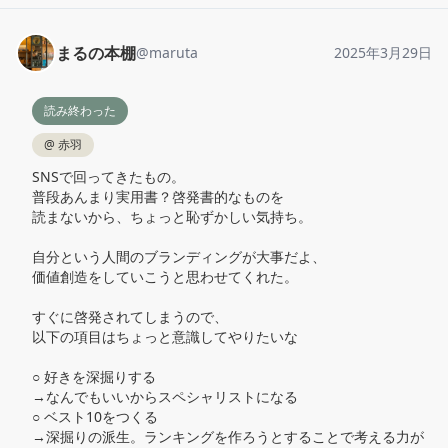
まるの本棚
@
maruta
2025年3月29日
読み終わった
@
赤羽
SNSで回ってきたもの。

普段あんまり実用書？啓発書的なものを

読まないから、ちょっと恥ずかしい気持ち。

自分という人間のブランディングが大事だよ、

価値創造をしていこうと思わせてくれた。

すぐに啓発されてしまうので、

以下の項目はちょっと意識してやりたいな

○ 好きを深掘りする

→なんでもいいからスペシャリストになる

○ ベスト10をつくる

→深掘りの派生。ランキングを作ろうとすることで考える力が