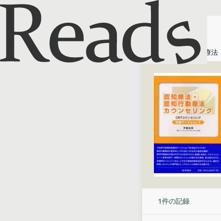
ホーム
認知療法
1
件の記録