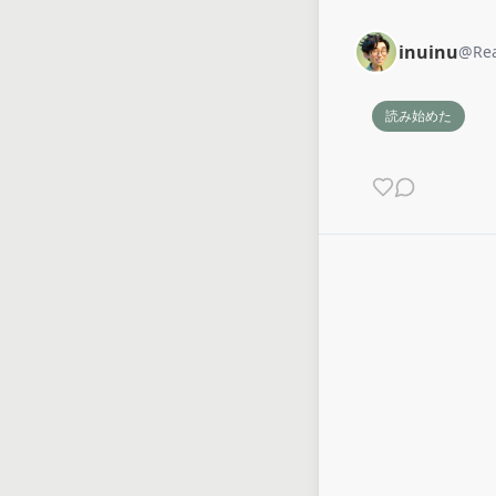
inuinu
@
Re
読み始めた