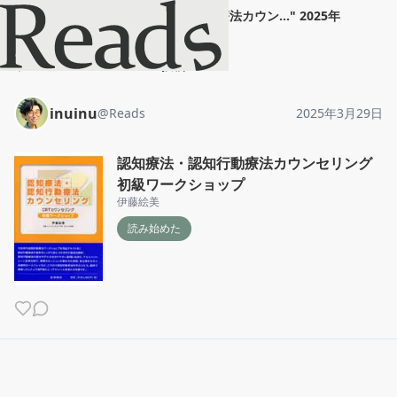
inuinu
"
認知療法・認知行動療法カウン...
"
2025年
3月29日
ホーム
inuinu
投稿
inuinu
@
Reads
2025年3月29日
認知療法・認知行動療法カウンセリング
初級ワークショップ
伊藤絵美
読み始めた