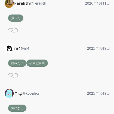
Ferelith
@
Ferelith
2026年1月11日
買った
m4
@
m4
2025年4月9日
読みたい
砂鉄堂書店
こば
@
kobahon
2025年4月9日
気になる