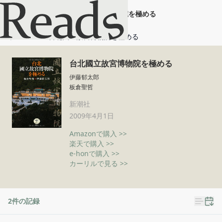
台北國立故宮博物院を極める
ホーム
台北國立故宮博物院を極める
台北國立故宮博物院を極める
伊藤郁太郎
板倉聖哲
新潮社
2009年4月1日
Amazonで購入 >>
楽天で購入 >>
e-honで購入 >>
カーリルで見る >>
2
件の記録