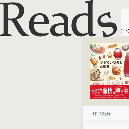
ホーム
かがくい
1
件の記録