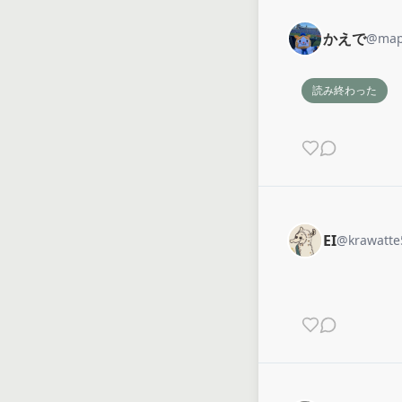
かえで
@
map
読み終わった
EI
@
krawatte