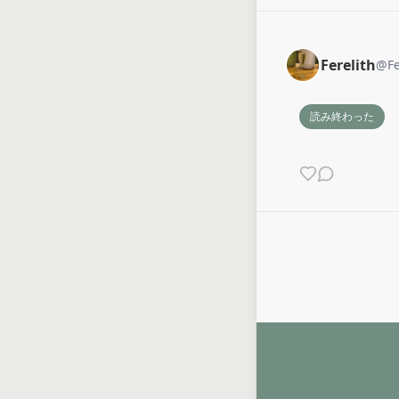
Ferelith
@
Fe
読み終わった