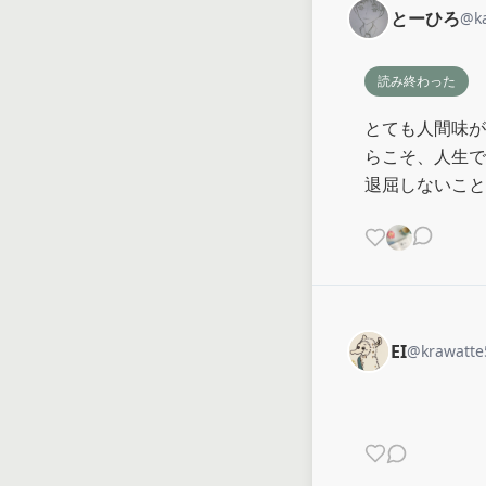
とーひろ
@
k
読み終わった
とても人間味が
らこそ、人生で
退屈しないこと
EI
@
krawatte