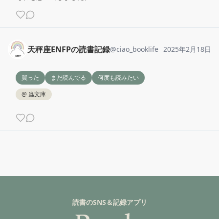
天秤座ENFPの読書記録
@
ciao_booklife
2025年2月18日
買った
まだ読んでる
何度も読みたい
@
蟲文庫
読書のSNS＆記録アプリ