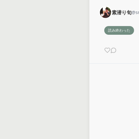
素潜り旬
@
s
読み終わった