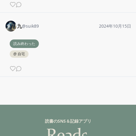
九
@
suik89
2024年10月15日
読み終わった
@
自宅
読書のSNS＆記録アプリ