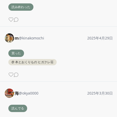
読み終わった
m
@
kinakomochi
2025年4月29日
買った
@
本とおくりもの ヒガクレ荘
海
@
okya0000
2025年3月30日
読んでる