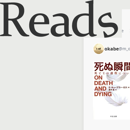
ホーム
okabe
okabe
@
m_o